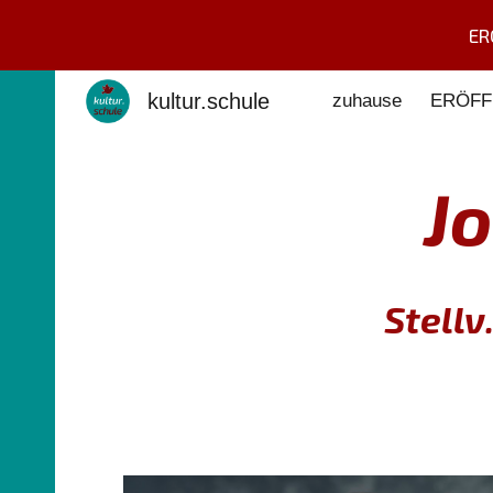
ER
Sk
kultur.schule
zuhause
ERÖFF
J
Stellv