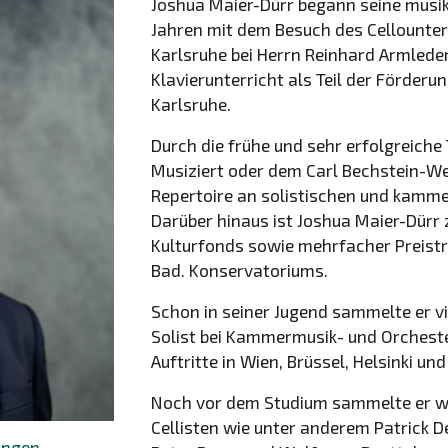
Joshua Maier-Dürr begann seine musik
Jahren mit dem Besuch des Cellounte
Karlsruhe bei Herrn Reinhard Armleder
Klavierunterricht als Teil der Förder
Karlsruhe.
Durch die frühe und sehr erfolgreich
Musiziert oder dem Carl Bechstein-Wet
Repertoire an solistischen und kamm
Darüber hinaus ist Joshua Maier-Dürr
Kulturfonds sowie mehrfacher Preis
Bad. Konservatoriums.
Schon in seiner Jugend sammelte er vi
Solist bei Kammermusik- und Orcheste
Auftritte in Wien, Brüssel, Helsinki un
Noch vor dem Studium sammelte er w
Cellisten wie unter anderem Patrick
tungen